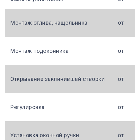
Монтаж отлива, нащельника
от
Монтаж подоконника
от
Открывание заклинившей створки
от
Регулировка
от
Установка оконной ручки
от