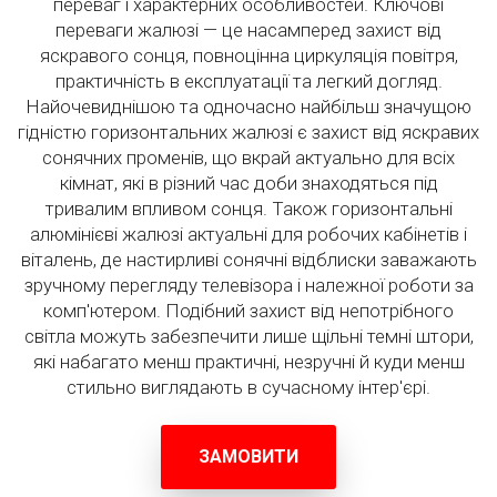
переваг і характерних особливостей. Ключові
переваги жалюзі — це насамперед захист від
яскравого сонця, повноцінна циркуляція повітря,
практичність в експлуатації та легкий догляд.
Найочевиднішою та одночасно найбільш значущою
гідністю горизонтальних жалюзі є захист від яскравих
сонячних променів, що вкрай актуально для всіх
кімнат, які в різний час доби знаходяться під
тривалим впливом сонця. Також горизонтальні
алюмінієві жалюзі актуальні для робочих кабінетів і
віталень, де настирливі сонячні відблиски заважають
зручному перегляду телевізора і належної роботи за
комп'ютером. Подібний захист від непотрібного
світла можуть забезпечити лише щільні темні штори,
які набагато менш практичні, незручні й куди менш
стильно виглядають в сучасному інтер'єрі.
ЗАМОВИТИ