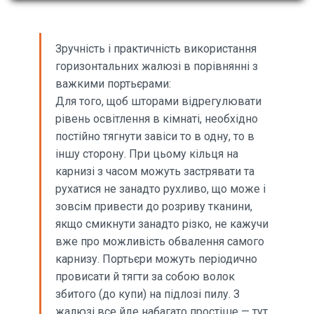
Зручність і практичність використання
горизонтальних жалюзі в порівнянні з
важкими портьєрами:
Для того, щоб шторами відрегулювати
рівень освітлення в кімнаті, необхідно
постійно тягнути завіси то в одну, то в
іншу сторону. При цьому кільця на
карнизі з часом можуть застрявати та
рухатися не занадто рухливо, що може і
зовсім привести до розриву тканини,
якщо смикнути занадто різко, не кажучи
вже про можливість обвалення самого
карнизу. Портьєри можуть періодично
провисати й тягти за собою волок
збитого (до купи) на підлозі пилу. З
жалюзі все йде набагато простіше — тут