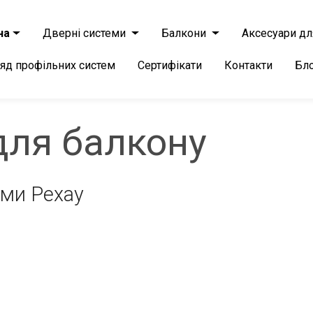
на
Дверні системи
Балкони
Аксесуари дл
яд профільних систем
Сертифікати
Контакти
Бл
для балкону
ами Рехау