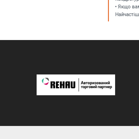
• Якщо ва
Найчастіш