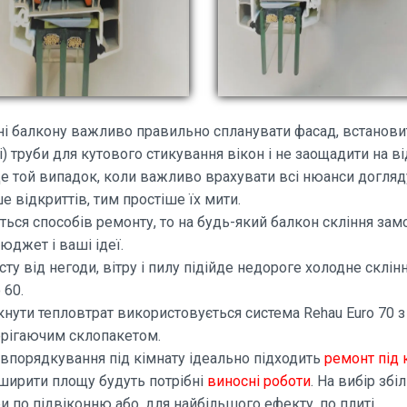
ні балкону важливо правильно спланувати фасад, встанови
) труби для кутового стикування вікон і не заощадити на ві
Це той випадок, коли важливо врахувати всі нюанси догляд
е відкриттів, тим простіше їх мити.
ться способів ремонту, то на будь-який балкон скління зам
юджет і ваші ідеї.
сту від негоди, вітру і пилу підійде недороге холодне склі
 60.
кнути тепловтрат використовується система Rehau Euro 70 з
рігаючим склопакетом.
 впорядкування під кімнату ідеально підходить
ремонт під
ширити площу будуть потрібні
виносні роботи
. На вибір зб
и по підвіконню або, для найбільшого ефекту, по плиті.