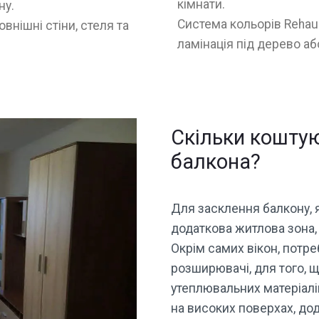
кімнати.
ну.
Система кольорів Rehau 
овнішні стіни, стеля та
ламінація під дерево аб
Скільки коштую
балкона?
Для засклення балкону, 
додаткова житлова зона, 
Окрім самих вікон, потр
розширювачі, для того, 
утеплювальних матеріалів
на високих поверхах, до