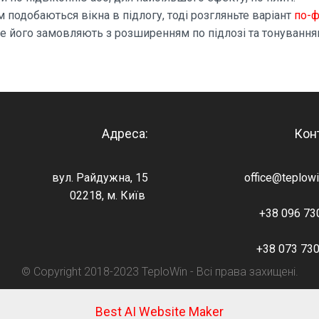
м подобаються вікна в підлогу, тоді розгляньте варіант
по-
е його замовляють з розширенням по підлозі та тонування
Адреса:
Кон
вул. Райдужна, 15
office@teplow
02218, м. Київ
+38 096 73
+38 073 73
© Copyright 2018-2023 TeploWin - Всі права захищені.
Best AI Website Maker