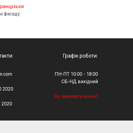
французьки
.
м фасаду.
такти:
Графік роботи:
in.com
ПН-ПТ 10:00 - 18:00
СБ-НД вихідний
0 2020
Як замовити вікна?
0 2020