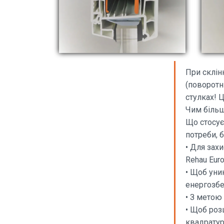
При склін
(поворотні
стулках! 
Чим більш
Що стосує
потреби, б
• Для захи
Rehau Euro
• Щоб уни
енергозбе
• З метою
• Щоб роз
квадратур