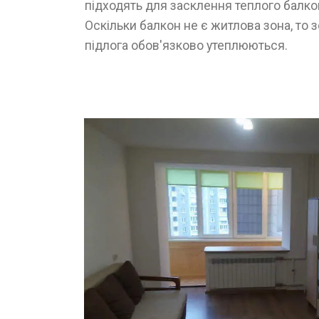
підходять для засклення теплого балко
Оскільки балкон не є житлова зона, то з
підлога обов'язково утеплюються.