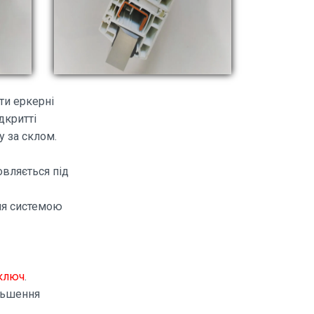
ти еркерні
дкритті
у за склом.
овляється під
ння системою
 ключ
.
ільшення