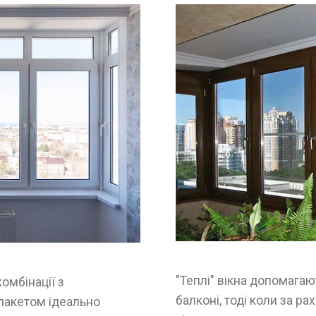
"Теплі" вікна допомага
комбінації з
балконі, тоді коли за р
пакетом ідеально