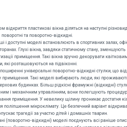
м відкриття пластикові вікна діляться на наступні різновиди
 поворотні та поворотно-відкидні.
ші і доступні моделі встановлюють в спортивних залах, офі
сторанах. Глухі вікна, завдяки статичному стану, зменшують
изації приміщення. Такі вікна зручно декорувати квіткови
, які розташовуються на підвіконні.
поширенні універсальні поворотно-відкидні стулки, що ві
 приміщення. Такі моделі вибирають люди, які проживают
ерхових будинках. Більш рідкісні фрамужні (відкидні) стул
ним і механічним управлінням, вони полегшують процеду
ання приміщення. У невелику щілину проникає достатня кі
ля поліпшення мікроклімату. Це безпечний варіант відкрива
пускає трагедії за участю дітей і домашніх тварин.
ні (поворотно-відкидні) моделі поєднують всі раніше опис