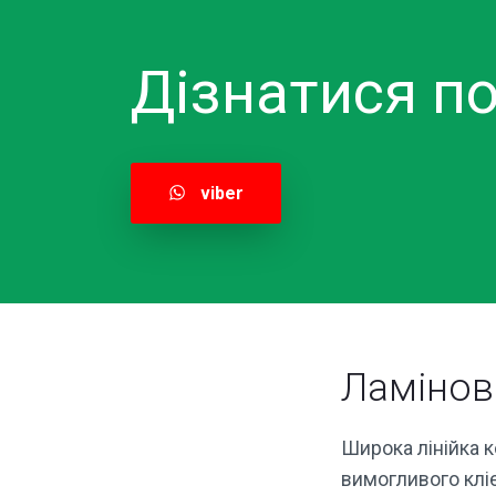
Дізнатися по
viber
Ламінов
Широка лінійка 
вимогливого клі