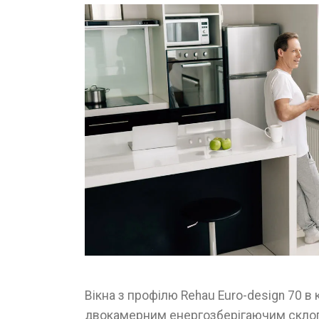
Вікна з профілю Rehau Euro-design 70 в 
двокамерним енергозберігаючим скло