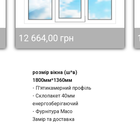
12 664,00 грн
розмір вікна (ш*в)
1800мм*1360мм
- П'ятикамерний профіль
- Склопакет 40мм
енергозберігаючий
- Фурнітура Масо
Замір та доставка