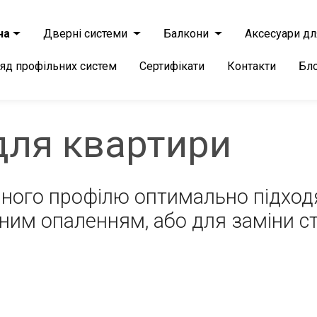
на
Дверні системи
Балкони
Аксесуари дл
яд профільних систем
Сертифікати
Контакти
Бл
для квартири
ерного профілю оптимально підход
ним опаленням, або для заміни с