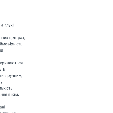
: глухі,
сних центрах,
 ймовірність
ми
дкриваються
ь в
ки з ручним,
ру
лькість
ння вікна,
ані