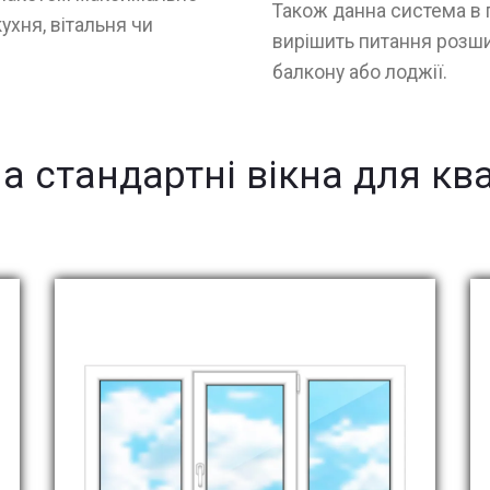
Також данна система в 
ухня, вітальня чи
вирішить питання розши
балкону або лоджії.
на стандартні вікна для кв