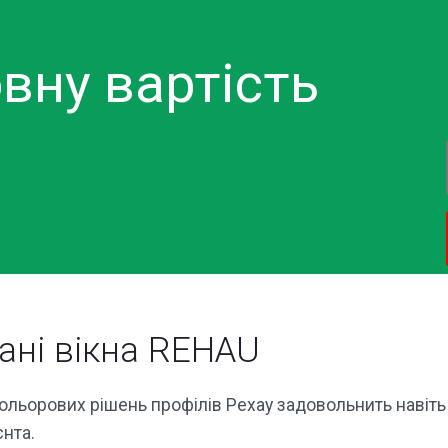
вну вартість
ані вікна REHAU
кольорових рішень профілів Рехау задовольнить навіть
єнта.