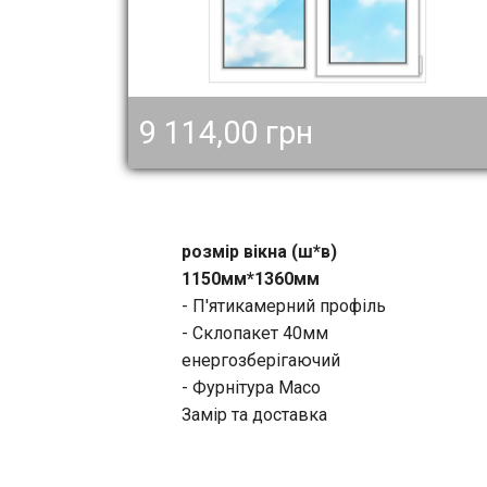
9 114,00 грн
розмір вікна (ш*в)
1150мм*1360мм
- П'ятикамерний профіль
- Склопакет 40мм
енергозберігаючий
- Фурнітура Масо
Замір та доставка