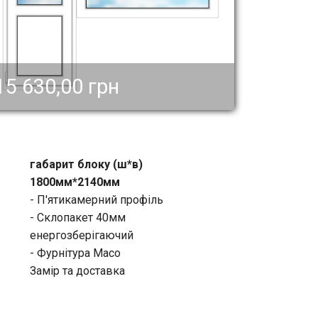
15 630,00 грн
габарит блоку (ш*в)
1800мм*2140мм
- П'ятикамерний профіль
- Склопакет 40мм
енергозберігаючий
- Фурнітура Масо
Замір та доставка