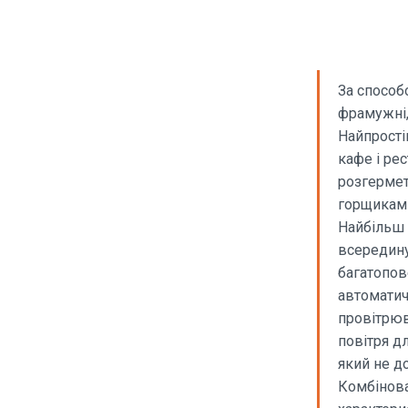
За способо
фрамужні,
Найпрості
кафе і ре
розгермет
горщиками
Найбільш 
всередину
багатопов
автоматич
провітрюв
повітря д
який не до
Комбінова