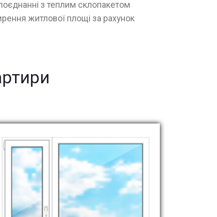
поєднанні з теплим склопакетом
рення житлової площі за рахунок
артири