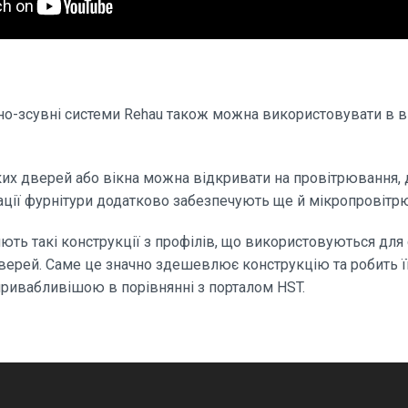
о-зсувні системи Rehau також можна використовувати в 
ких дверей або вікна можна відкривати на провітрювання, 
ції фурнітури додатково забезпечують ще й мікропровітр
ють такі конструкції з профілів, що використовуються для
дверей. Саме це значно здешевлює конструкцію та робить її
привабливішою в порівнянні з порталом HST.