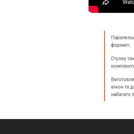
Паралельн
форматі.
Стулку та
комплекта
Виготовля
вікон та 
набагато 