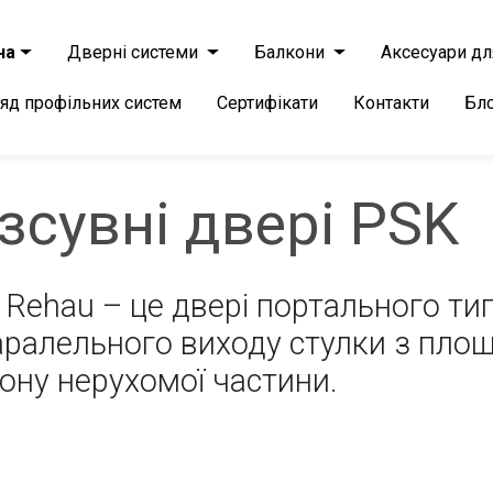
на
Дверні системи
Балкони
Аксесуари дл
яд профільних систем
Сертифікати
Контакти
Бл
зсувні двері PSK
 Rehau – це двері портального ти
ралельного виходу стулки з площи
орону нерухомої частини.