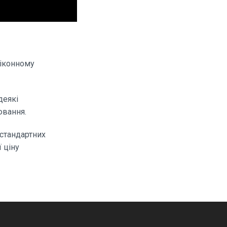
віконному
деякі
ювання.
 стандартних
 ціну