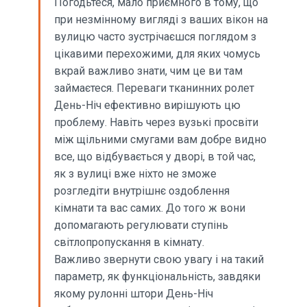
Погодьтеся, мало приємного в тому, що
при незмінному вигляді з ваших вікон на
вулицю часто зустрічаєшся поглядом з
цікавими перехожими, для яких чомусь
вкрай важливо знати, чим це ви там
займаєтеся. Переваги тканинних ролет
День-Ніч ефективно вирішують цю
проблему. Навіть через вузькі просвіти
між щільними смугами вам добре видно
все, що відбувається у дворі, в той час,
як з вулиці вже ніхто не зможе
розгледіти внутрішнє оздоблення
кімнати та вас самих. До того ж вони
допомагають регулювати ступінь
світлопропускання в кімнату.
Важливо звернути свою увагу і на такий
параметр, як функціональність, завдяки
якому рулонні штори День-Ніч