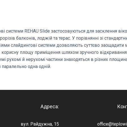
ві системи REHAU Slide застосовуються для засклення віко
орізів балконів, лоджій та терас. У порівнянні зі стандарт
іями слайдингові системи дозволяють суттєво заощадити м
 корисну площу приміщення шляхом зручного відкривання 
емі рухомі й нерухомі частини знаходяться в різних площина
 паралельно одна одній.
Адреса:
Кон
вул. Райдужна, 15
office@teplow