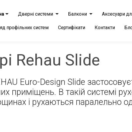
на
Дверні системи
Балкони
Аксесуари дл
яд профільних систем
Сертифікати
Контакти
Бл
рі Rehau Slide
HAU Euro-Design Slide застосовує
х приміщень. В такій системі рух
ощинах і рухаються паралельно од