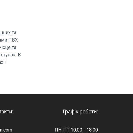
нних та
ними ПВХ
ісце та
стулок. В
х і
такти:
Графік роботи:
in.com
ПН-ПТ 10:00 - 18:00