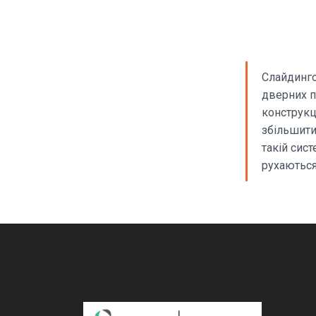
Слайдинго
дверних пр
конструкц
збільшити
такій сист
рухаються